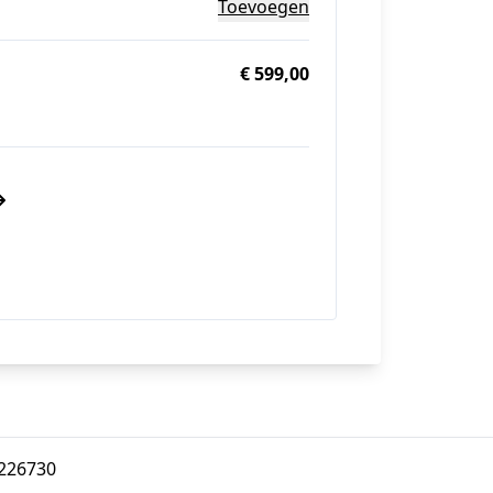
Toevoegen
€ 599,00
4226730