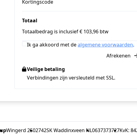
Kortingscode
Totaal
Totaalbedrag is inclusief € 103,96 btw
Ik ga akkoord met de
algemene voorwaarden
.
Afrekenen
Veilige betaling
Verbindingen zijn versleuteld met SSL.
-up
Wingerd 250
2742SK Waddinxveen NL
0637373727
KvK: 8